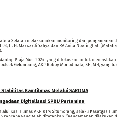
matera Selatan melaksanakan monitoring dan pengamanan 
03, Ir. H. Marwardi Yahya dan RA Anita Noeringhati (Mataha
.
antap Praja Musi 2024, yang difokuskan untuk memastikan 
Kapolsek Gelumbang, AKP Robby Monodinata, SH, MH, yang t
t Stabilitas Kamtibmas Melalui SAROMA
engadaan Digitalisasi SPBU Pertamina
 melalui Kasi Humas AKP RTM Situmorang, selaku Kasatgas H
an rencana yang telah ditetapkan. “Pengamanan dilakuka