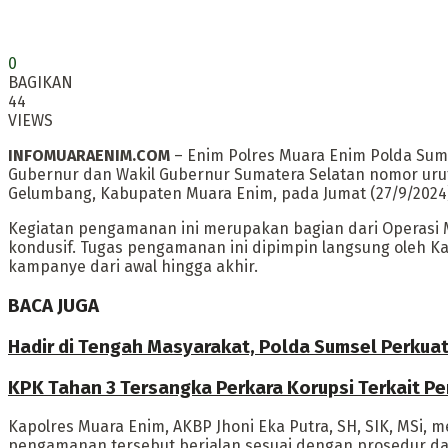
0
BAGIKAN
44
VIEWS
INFOMUARAENIM.COM
– Enim Polres Muara Enim Polda Su
Gubernur dan Wakil Gubernur Sumatera Selatan nomor urut 
Gelumbang, Kabupaten Muara Enim, pada Jumat (27/9/2024)
Kegiatan pengamanan ini merupakan bagian dari Operasi M
kondusif. Tugas pengamanan ini dipimpin langsung oleh 
kampanye dari awal hingga akhir.
BACA JUGA
Hadir di Tengah Masyarakat, Polda Sumsel Perkua
KPK Tahan 3 Tersangka Perkara Korupsi Terkait P
Kapolres Muara Enim, AKBP Jhoni Eka Putra, SH, SIK, MSi,
pengamanan tersebut berjalan sesuai dengan prosedur d