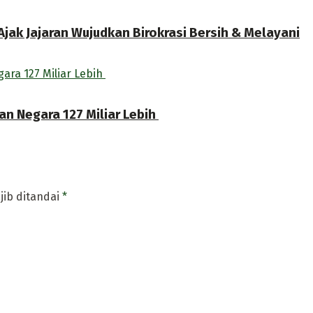
jak Jajaran Wujudkan Birokrasi Bersih & Melayani
an Negara 127 Miliar Lebih
jib ditandai
*