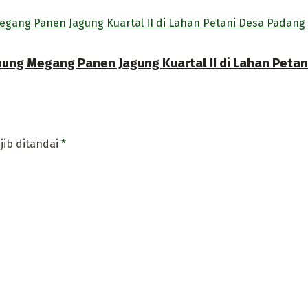
ng Megang Panen Jagung Kuartal II di Lahan Petan
jib ditandai
*