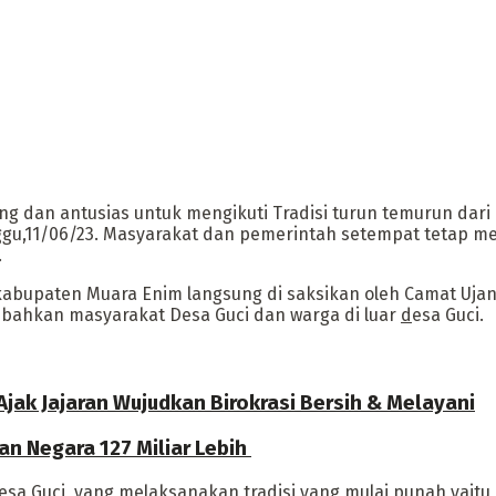
 dan antusias untuk mengikuti Tradisi turun temurun dar
inggu,11/06/23. Masyarakat dan pemerintah setempat tetap 
.
abupaten Muara Enim langsung di saksikan oleh Camat Ujan
bahkan masyarakat Desa Guci dan warga di luar
d
esa Guci.
jak Jajaran Wujudkan Birokrasi Bersih & Melayani
an Negara 127 Miliar Lebih
a Guci yang melaksanakan tradisi yang mulai punah yaitu 