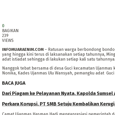
0
BAGIKAN
239
VIEWS
INFOMUARAENIM.COM
– Ratusan warga berbondong bondong
yang hingga kini terus di laksanakan setiap tahunnya, M
adat istiadat sehingga di lakukan setiap kali satu tahunnya
Nanggok tebat bersama di desa Guci kecamatan Ujanmas k
Nonika, Kades Ujanmas Ulu Wansyah, pemangku adat Guci 
BACA JUGA
Dari Piagam ke Pelayanan Nyata, Kapolda Sumsel A
Perkara Korupsi, PT SMB Setuju Kembalikan Kerugi
Camat Ujanmas Hasman Hadi mengapresiasi pemerintah des