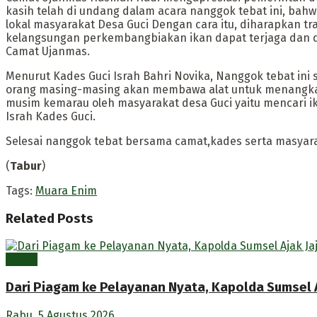
kasih telah di undang dalam acara nanggok tebat ini, ba
lokal masyarakat Desa Guci Dengan cara itu, diharapkan tr
kelangsungan perkembangbiakan ikan dapat terjaga dan den
Camat Ujanmas.
Menurut Kades Guci Israh Bahri Novika, Nanggok tebat ini
orang masing-masing akan membawa alat untuk menangkap i
musim kemarau oleh masyarakat desa Guci yaitu mencari ika
Israh Kades Guci.
Selesai nanggok tebat bersama camat,kades serta masyara
(
Tabur
)
Tags:
Muara Enim
Related
Posts
Berita
Dari Piagam ke Pelayanan Nyata, Kapolda Sumsel A
Rabu, 5 Agustus 2026