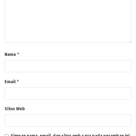
*
Nama
*
Email
Situs Web
Simpan nama, email, dan situs web saya pada peramban ini