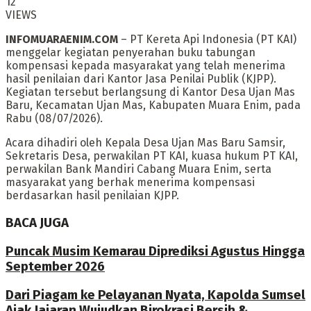
12
VIEWS
INFOMUARAENIM.COM
– PT Kereta Api Indonesia (PT KAI)
menggelar kegiatan penyerahan buku tabungan
kompensasi kepada masyarakat yang telah menerima
hasil penilaian dari Kantor Jasa Penilai Publik (KJPP).
Kegiatan tersebut berlangsung di Kantor Desa Ujan Mas
Baru, Kecamatan Ujan Mas, Kabupaten Muara Enim, pada
Rabu (08/07/2026).
Acara dihadiri oleh Kepala Desa Ujan Mas Baru Samsir,
Sekretaris Desa, perwakilan PT KAI, kuasa hukum PT KAI,
perwakilan Bank Mandiri Cabang Muara Enim, serta
masyarakat yang berhak menerima kompensasi
berdasarkan hasil penilaian KJPP.
BACA JUGA
Puncak Musim Kemarau Diprediksi Agustus Hingga
September 2026
Dari Piagam ke Pelayanan Nyata, Kapolda Sumsel
Ajak Jajaran Wujudkan Birokrasi Bersih &