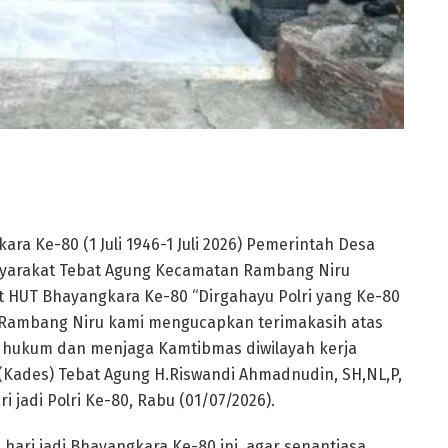
a Ke-80 (1 Juli 1946-1 Juli 2026) Pemerintah Desa
syarakat Tebat Agung Kecamatan Rambang Niru
HUT Bhayangkara Ke-80 “Dirgahayu Polri yang Ke-80
k Rambang Niru kami mengucapkan terimakasih atas
 hukum dan menjaga Kamtibmas diwilayah kerja
Kades) Tebat Agung H.Riswandi Ahmadnudin, SH,NL,P,
jadi Polri Ke-80, Rabu (01/07/2026).
ari jadi Bhayangkara Ke-80 ini, agar senantiasa