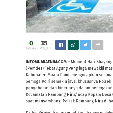
0
35
BAGIKAN
VIEWS
INFOMUARAENIM.COM
– Moment Hari Bhayangkar
(Pemdes) Tebat Agung yang juga mewakili ma
Kabupaten Muara Enim, mengucapkan selamat 
Semoga Polri semakin jaya, khususnya Polse
pengabdian dan kinerjanya dalam penegakan
Kecamatan Rambang Niru,” ucap Kepala Desa (
saat menyambangi Polsek Rambang Niru di hari 
Kades Riswandi menambahkan, bahwa melalui h