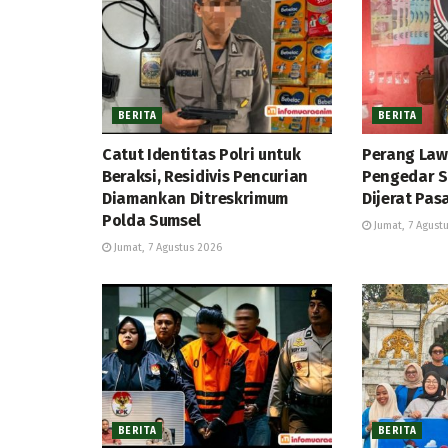
BERITA
BERITA
Catut Identitas Polri untuk
Perang Law
Beraksi, Residivis Pencurian
Pengedar S
Diamankan Ditreskrimum
Dijerat Pas
Polda Sumsel
Jumat, 7 Agust
Jumat, 7 Agustus 2026
BERITA
BERITA