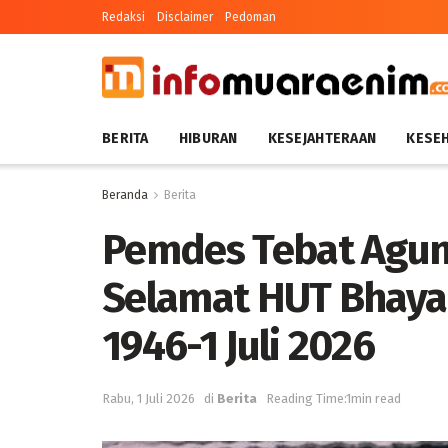
Redaksi
Disclaimer
Pedoman
BERITA
HIBURAN
KESEJAHTERAAN
KESE
Beranda
Berita
Pemdes Tebat Agun
Selamat HUT Bhayan
1946-1 Juli 2026
Rabu, 1 Juli 2026
di
Berita
Reading Time:1min read