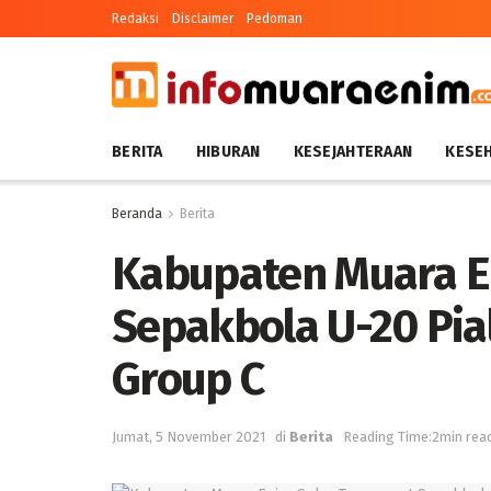
Redaksi
Disclaimer
Pedoman
BERITA
HIBURAN
KESEJAHTERAAN
KESE
Beranda
Berita
Kabupaten Muara E
Sepakbola U-20 Pia
Group C
Jumat, 5 November 2021
di
Berita
Reading Time:2min rea