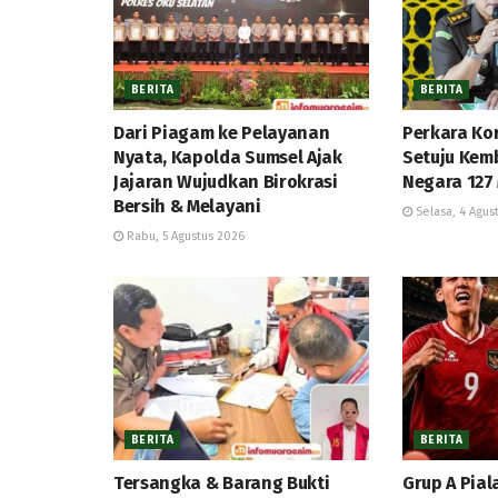
BERITA
BERITA
Dari Piagam ke Pelayanan
Perkara Ko
Nyata, Kapolda Sumsel Ajak
Setuju Kem
Jajaran Wujudkan Birokrasi
Negara 127 
Bersih & Melayani
Selasa, 4 Agus
Rabu, 5 Agustus 2026
BERITA
BERITA
Tersangka & Barang Bukti
Grup A Pial