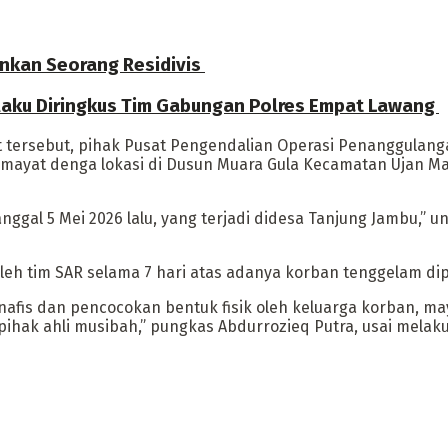
nkan Seorang Residivis
laku Diringkus Tim Gabungan Polres Empat Lawang
 tersebut, pihak Pusat Pengendalian Operasi Penanggulan
at denga lokasi di Dusun Muara Gula Kecamatan Ujan Mas 
ggal 5 Mei 2026 lalu, yang terjadi didesa Tanjung Jambu,”
leh tim SAR selama 7 hari atas adanya korban tenggelam di
Inafis dan pencocokan bentuk fisik oleh keluarga korban, may
hak ahli musibah,” pungkas Abdurrozieq Putra, usai melakuk