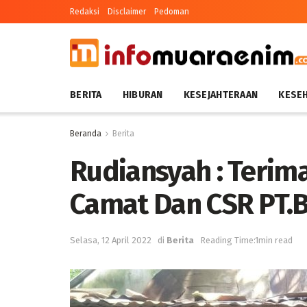
Redaksi
Disclaimer
Pedoman
BERITA
HIBURAN
KESEJAHTERAAN
KESE
Beranda
Berita
Rudiansyah : Terim
Camat Dan CSR PT.
Selasa, 12 April 2022
di
Berita
Reading Time:1min read