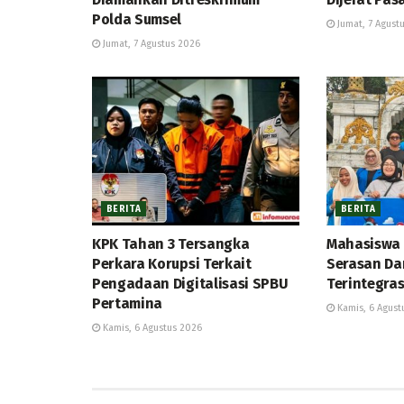
Polda Sumsel
Jumat, 7 Agust
Jumat, 7 Agustus 2026
BERITA
BERITA
KPK Tahan 3 Tersangka
Mahasiswa 
Perkara Korupsi Terkait
Serasan Da
Pengadaan Digitalisasi SPBU
Terintegras
Pertamina
Kamis, 6 Agust
Kamis, 6 Agustus 2026