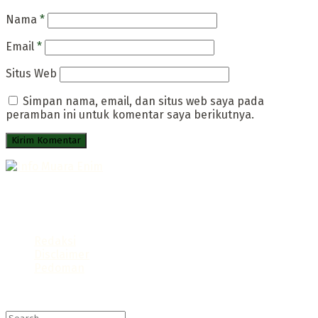
Nama
*
Email
*
Situs Web
Simpan nama, email, dan situs web saya pada
peramban ini untuk komentar saya berikutnya.
Portal Infromatif Muara Enim
Follow us
Redaksi
Disclaimer
Pedoman
© 2021 Info Muara Enim