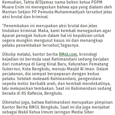
Kemudian, Tahta Al’Djamaz nama beken ketua PDPM
Muara Enim ini menegaskan bahwa apa yang dialami oleh
Mantan Sekjen PP Pemuda Muhammadiyah tersebut jelas
aksi brutal dan kriminal.
“Penembakan ini merupakan aksi brutal dan jelas
tindakan kriminal. Maka, kami kembali menegaskan agar
Aparat penegak hukum dalam hal ini kepolisian untuk
segera mungkin mengusut kasus ini dan menangkap
pelaku penembakan tersebut,”tegasnya.
Dikutip melalui, kantor berita
RMol.com
, kronologi
kejadian ini bermula saat Rahimandani sedang berjalan
dari rumahnya di Gang Kinal Baru, Kelurahan Pematang
Gubernur, Kota Bengkulu, menuju Masjid Al Iman. Dalam
perjalanan, dia sempat berpapasan dengan kedua
pelaku. Setelah melewati Rahimandani, pengendara
sepeda motor berbalik arah, dan kembali mendekatinya,
lalu melepaskan tembakan. Saat ini Rahimandani sedang
berada di RS Raflesia, Bengkulu.
Diketahui juga, bahwa Rahimandani merupakan pimpinan
Kantor Berita RMOL Bengkulu. Saat ini dia juga menjabat
sebagai Wakil Ketua Umum Jaringan Media Siber