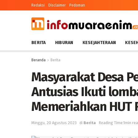
Redaksi
Disclaimer
Pedoman
BERITA
HIBURAN
KESEJAHTERAAN
KESE
Beranda
Berita
Masyarakat Desa P
Antusias Ikuti lom
Memeriahkan HUT R
Minggu, 20 Agustus 2023
di
Berita
Reading Time:1min re