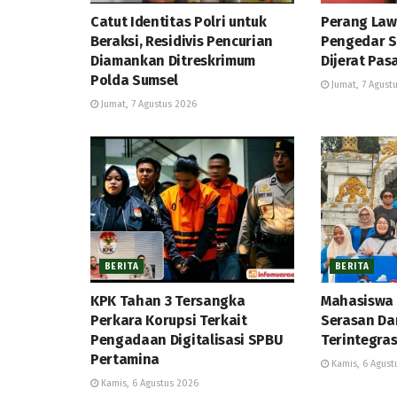
Catut Identitas Polri untuk
Perang Law
Beraksi, Residivis Pencurian
Pengedar S
Diamankan Ditreskrimum
Dijerat Pas
Polda Sumsel
Jumat, 7 Agust
Jumat, 7 Agustus 2026
BERITA
BERITA
KPK Tahan 3 Tersangka
Mahasiswa 
Perkara Korupsi Terkait
Serasan Da
Pengadaan Digitalisasi SPBU
Terintegras
Pertamina
Kamis, 6 Agust
Kamis, 6 Agustus 2026