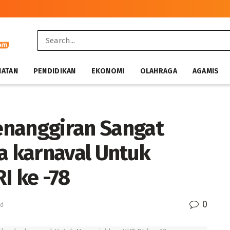
HATAN
PENDIDIKAN
EKONOMI
OLAHRAGA
AGAMIS
enanggiran Sangat
ba karnaval Untuk
I ke -78
0
ad