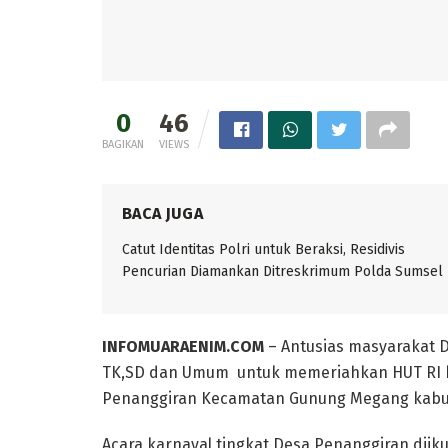
0
46
BAGIKAN
VIEWS
BACA JUGA
Catut Identitas Polri untuk Beraksi, Residivis
Pencurian Diamankan Ditreskrimum Polda Sumsel
INFOMUARAENIM.COM
– Antusias masyarakat 
TK,SD dan Umum untuk memeriahkan HUT RI k
Penanggiran Kecamatan Gunung Megang kabup
Acara karnaval tingkat Desa Penanggiran diiku