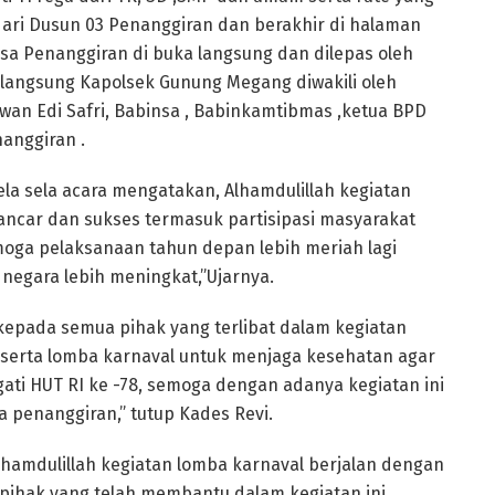
 dari Dusun 03 Penanggiran dan berakhir di halaman
sa Penanggiran di buka langsung dan dilepas oleh
langsung Kapolsek Gunung Megang diwakili oleh
wan Edi Safri, Babinsa , Babinkamtibmas ,ketua BPD
anggiran .
ela sela acara mengatakan, Alhamdulillah kegiatan
lancar dan sukses termasuk partisipasi masyarakat
moga pelaksanaan tahun depan lebih meriah lagi
negara lebih meningkat,”Ujarnya.
 kepada semua pihak yang terlibat dalam kegiatan
peserta lomba karnaval untuk menjaga kesehatan agar
i HUT RI ke -78, semoga dengan adanya kegiatan ini
 penanggiran,” tutup Kades Revi.
amdulillah kegiatan lomba karnaval berjalan dengan
pihak yang telah membantu dalam kegiatan ini