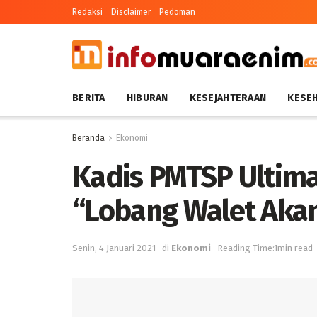
Redaksi
Disclaimer
Pedoman
BERITA
HIBURAN
KESEJAHTERAAN
KESE
Beranda
Ekonomi
Kadis PMTSP Ultimat
“Lobang Walet Aka
Senin, 4 Januari 2021
di
Ekonomi
Reading Time:1min read