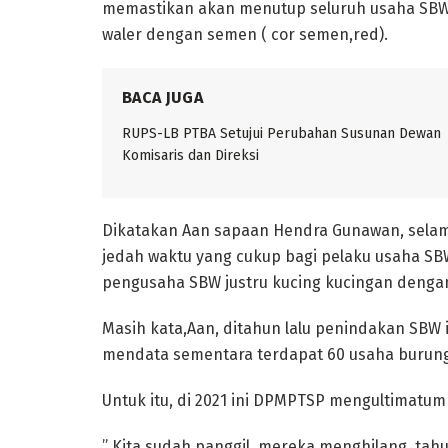
memastikan akan menutup seluruh usaha SBW 
waler dengan semen ( cor semen,red).
BACA JUGA
RUPS-LB PTBA Setujui Perubahan Susunan Dewan
Komisaris dan Direksi
Dikatakan Aan sapaan Hendra Gunawan, selam
jedah waktu yang cukup bagi pelaku usaha SB
pengusaha SBW justru kucing kucingan denga
Masih kata,Aan, ditahun lalu penindakan SBW 
mendata sementara terdapat 60 usaha burung 
Untuk itu, di 2021 ini DPMPTSP mengultimatum b
” Kita sudah panggil, mereka menghilang, tahun