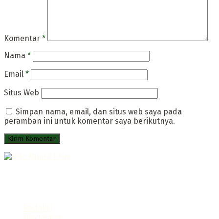
Komentar
*
Nama
*
Email
*
Situs Web
Simpan nama, email, dan situs web saya pada
peramban ini untuk komentar saya berikutnya.
Portal Infromatif Muara Enim
Follow us
Redaksi
Disclaimer