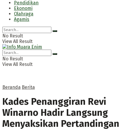
Pendidikan
Ekonomi
Olahraga
Agamis
No Result
View All Result
No Result
View All Result
Beranda
Berita
Kades Penanggiran Revi
Winarno Hadir Langsung
Menyaksikan Pertandingan