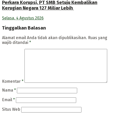
Perkara Korupsi, PT SMB Setuju Kembalikan
Kerugian Negara 127 Miliar Lebih
Selasa, 4 Agustus 2026
Tinggalkan Balasan
Alamat email Anda tidak akan dipublikasikan.
Ruas yang
wajib ditandai
*
Komentar
*
Nama
*
Email
*
Situs Web