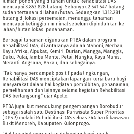
Jumlah pohon yang ditanam untuk Rehabilitasi DAS
mencapai 3.853.828 batang. Sebanyak 2.541.547 batang
sudah tertanam di lahan/hutan. Sedangkan 1.312.281
batang di lokasi persemaian, menunggu tanaman
mencapai ketinggian minimal sebelum dipindahkan ke
lahan/hutan lokasi penanaman.
Berbagai tanaman digunakan PTBA dalam program
Rehabilitasi DAS, di antaranya adalah Mahoni, Merbau,
Kayu Afrika, Alpukat, Kemiri, Durian, Mangga, Manggis,
Duku, Pulai, Jambu Mente, Petai, Nangka, Kayu Manis,
Meranti, Angsana, Bakau, dan sebagainya.
“Tak hanya berdampak positif pada lingkungan,
Rehabilitasi DAS menciptakan lapangan kerja baru bagi
masyarakat dalam hal kegiatan pembibitan, penanaman,
pemeliharaan dan lainnya selama kegiatan Rehabilitasi
DAS berlangsung,” ujar Apollo.
PTBA juga ikut mendukung pengembangan Borobudur
sebagai salah satu Destinasi Pariwisata Super Prioritas
(DPSP) melalui Rehabilitasi DAS seluas 344 ha di kawasan
Bukit Menoreh, Kabupaten Kulonprogo.
“Hal tersebut merupakan dukungan kami untuk