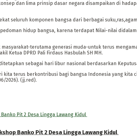
 konsep dan lima prinsip dasar negara disampaikan di hada
erekat seluruh komponen bangsa dari berbagai suku,ras,agam
 pedoman hidup bangsa, karena terdapat Nilai-nilai didala
nt masyarakat-terutama generasi muda-untuk terus mengamal
akil Ketua DPRD Pali Firdaus Hasbulah SH MH.
a ditetapkan sebagai hari libur nasional berdasarkan Keput
i kita terus berkontribusi bagi bangsa Indonesia yang kita c
/2026). (jj.red).
rkshop Banko Pit 2 Desa Lingga Lawang Kidul