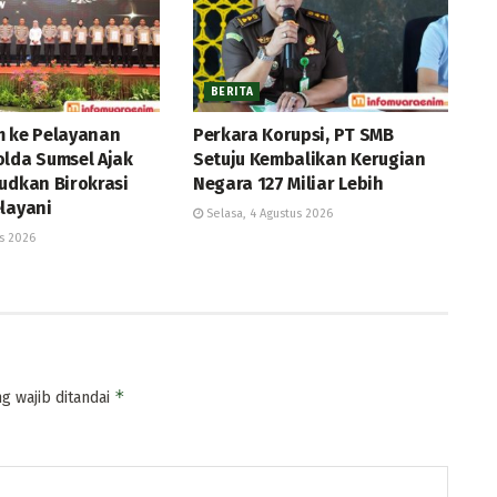
BERITA
m ke Pelayanan
Perkara Korupsi, PT SMB
olda Sumsel Ajak
Setuju Kembalikan Kerugian
udkan Birokrasi
Negara 127 Miliar Lebih
layani
Selasa, 4 Agustus 2026
s 2026
*
g wajib ditandai