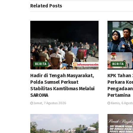
Related
Posts
BERITA
BERITA
Hadir di Tengah Masyarakat,
KPK Tahan 
Polda Sumsel Perkuat
Perkara Kor
Stabilitas Kamtibmas Melalui
Pengadaan 
SAROMA
Pertamina
Jumat, 7 Agustus 2026
Kamis, 6 Agust