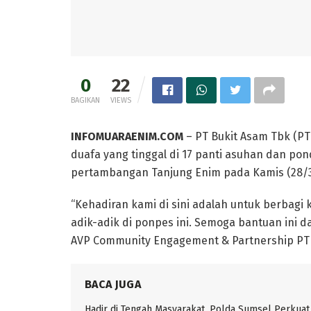
0
22
BAGIKAN
VIEWS
INFOMUARAENIM.COM
– PT Bukit Asam Tbk (P
duafa yang tinggal di 17 panti asuhan dan pon
pertambangan Tanjung Enim pada Kamis (28/3
“Kehadiran kami di sini adalah untuk berba
adik-adik di ponpes ini. Semoga bantuan ini d
AVP Community Engagement & Partnership PT B
BACA JUGA
Hadir di Tengah Masyarakat, Polda Sumsel Perkuat