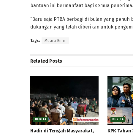
bantuan ini bermanfaat bagi semua penerima
“Baru saja PTBA berbagi di bulan yang penuh b
dukungan yang telah diberikan untuk pengemb
Tags:
Muara Enim
Related
Posts
BERITA
BERITA
Hadir di Tengah Masyarakat,
KPK Tahan 