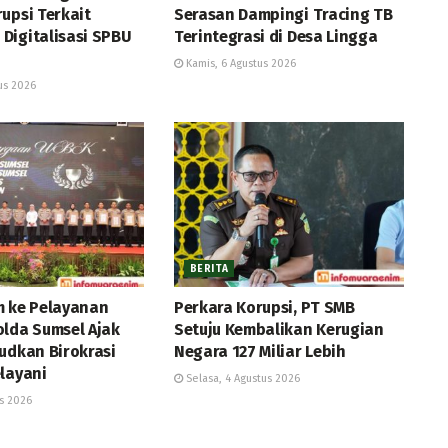
upsi Terkait
Serasan Dampingi Tracing TB
Digitalisasi SPBU
Terintegrasi di Desa Lingga
Kamis, 6 Agustus 2026
us 2026
BERITA
m ke Pelayanan
Perkara Korupsi, PT SMB
olda Sumsel Ajak
Setuju Kembalikan Kerugian
udkan Birokrasi
Negara 127 Miliar Lebih
layani
Selasa, 4 Agustus 2026
s 2026