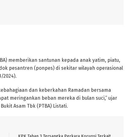
TBA) memberikan santunan kepada anak yatim, piatu,
dok pesantren (ponpes) di sekitar wilayah operasional
/2024).
gi kebahagiaan dan keberkahan Ramadan bersama
apat meringankan beban mereka di bulan suci,” ujar
ukit Asam Tbk (PTBA) Listati.
KPK Tahan 3 Tersangka Perkara Korupsi Terkait