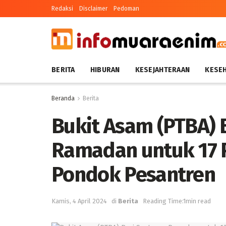
Redaksi
Disclaimer
Pedoman
BERITA
HIBURAN
KESEJAHTERAAN
KESE
Beranda
Berita
Bukit Asam (PTBA) 
Ramadan untuk 17 
Pondok Pesantren
Kamis, 4 April 2024
di
Berita
Reading Time:1min read