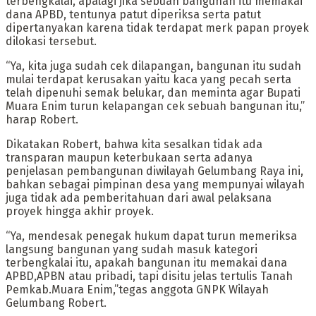
terbengkalai, apalagi jika sebuah bangunan itu memakai
dana APBD, tentunya patut diperiksa serta patut
dipertanyakan karena tidak terdapat merk papan proyek
dilokasi tersebut.
“Ya, kita juga sudah cek dilapangan, bangunan itu sudah
mulai terdapat kerusakan yaitu kaca yang pecah serta
telah dipenuhi semak belukar, dan meminta agar Bupati
Muara Enim turun kelapangan cek sebuah bangunan itu,”
harap Robert.
Dikatakan Robert, bahwa kita sesalkan tidak ada
transparan maupun keterbukaan serta adanya
penjelasan pembangunan diwilayah Gelumbang Raya ini,
bahkan sebagai pimpinan desa yang mempunyai wilayah
juga tidak ada pemberitahuan dari awal pelaksana
proyek hingga akhir proyek.
“Ya, mendesak penegak hukum dapat turun memeriksa
langsung bangunan yang sudah masuk kategori
terbengkalai itu, apakah bangunan itu memakai dana
APBD,APBN atau pribadi, tapi disitu jelas tertulis Tanah
Pemkab.Muara Enim,”tegas anggota GNPK Wilayah
Gelumbang Robert.