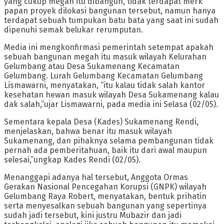
yang cukup megah itu dibangun, tidak terdapat merk
papan proyek dilokasi bangunan tersebut, namun hanya
terdapat sebuah tumpukan batu bata yang saat ini sudah
dipenuhi semak belukar rerumputan.
Media ini mengkonfirmasi pemerintah setempat apakah
sebuah bangunan megah itu masuk wilayah Kelurahan
Gelumbang atau Desa Sukamenang Kecamatan
Gelumbang. Lurah Gelumbang Kecamatan Gelumbang
Lismawarni, menyatakan, “itu kalau tidak salah kantor
kesehatan hewan masuk wilayah Desa Sukamenang kalau
dak salah,”ujar Lismawarni, pada media ini Selasa (02/05).
Sementara kepala Desa (Kades) Sukamenang Rendi,
menjelaskan, bahwa benar itu masuk wilayah
Sukamenang, dan pihaknya selama pembangunan tidak
pernah ada pemberitahuan, baik itu dari awal maupun
selesai,”ungkap Kades Rendi (02/05).
Menanggapi adanya hal tersebut, Anggota Ormas
Gerakan Nasional Pencegahan Korupsi (GNPK) wilayah
Gelumbang Raya Robert, menyatakan, bentuk prihatin
serta menyesalkan sebuah bangunan yang sepertinya
sudah jadi tersebut, kini justru Mubazir dan jadi