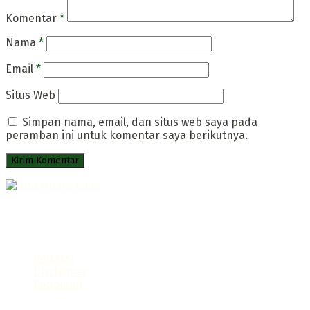
Komentar
*
Nama
*
Email
*
Situs Web
Simpan nama, email, dan situs web saya pada
peramban ini untuk komentar saya berikutnya.
Portal Infromatif Muara Enim
Follow us
Redaksi
Disclaimer
Pedoman
© 2021 Info Muara Enim