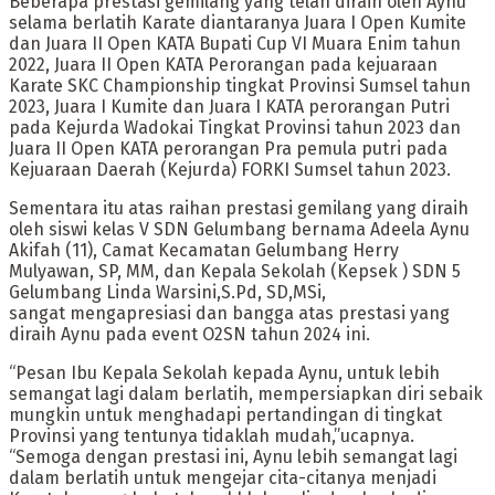
Beberapa prestasi gemilang yang telah diraih oleh Aynu
selama berlatih Karate diantaranya Juara I Open Kumite
dan Juara II Open KATA Bupati Cup VI Muara Enim tahun
2022, Juara II Open KATA Perorangan pada kejuaraan
Karate SKC Championship tingkat Provinsi Sumsel tahun
2023, Juara I Kumite dan Juara I KATA perorangan Putri
pada Kejurda Wadokai Tingkat Provinsi tahun 2023 dan
Juara II Open KATA perorangan Pra pemula putri pada
Kejuaraan Daerah (Kejurda) FORKI Sumsel tahun 2023.
Sementara itu atas raihan prestasi gemilang yang diraih
oleh siswi kelas V SDN Gelumbang bernama Adeela Aynu
Akifah (11), Camat Kecamatan Gelumbang Herry
Mulyawan, SP, MM, dan Kepala Sekolah (Kepsek ) SDN 5
Gelumbang Linda Warsini,S.Pd, SD,MSi,
sangat mengapresiasi dan bangga atas prestasi yang
diraih Aynu pada event O2SN tahun 2024 ini.
“Pesan Ibu Kepala Sekolah kepada Aynu, untuk lebih
semangat lagi dalam berlatih, mempersiapkan diri sebaik
mungkin untuk menghadapi pertandingan di tingkat
Provinsi yang tentunya tidaklah mudah,”ucapnya.
“Semoga dengan prestasi ini, Aynu lebih semangat lagi
dalam berlatih untuk mengejar cita-citanya menjadi