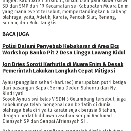
tingkat Kabupaten tersebut, diikuti oleh para siswa /siswi
SD dan SMP dari 19 Kecamatan se-Kabupaten Muara Enim
yang mana event tersebut, mempertandingkan 6 cabang
olahraga, yaitu, Atletik, Karate, Pencak Silat, Renang,
Senam, dan Bulu Tangkis.
BACA JUGA
Polisi Dalami Penyebab Kebakaran di Area Eks
Workshop Banko Pit 2 Desa Lingga Lawang Kidul
Jon Dries Soroti Karhutla di Muara Enim & Desak
Pemerintah Lakukan Langkah Cepat Mitigasi
Aynu (panggilan sehari-hari.red) merupakan putri ketiga
dari pasangan Bapak Serma Deden Suhenru dan Ny.
Rindriyati.
Sosok Aynu siswi kelas V SDN 5 Gelumbang tersebut, juga
sebelumnya telah mengenal dan berlatih di dunia
olahraga bela diri yaitu karate sejak berusia 6 tahun,
dengan berlatih dibawah asuhan Senpai Rachmad
Diansyah SP dan Senpai Afriansyah SH.