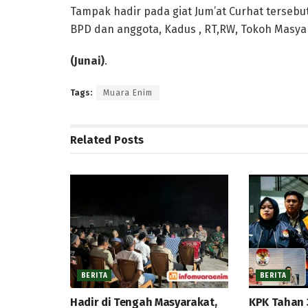
Tampak hadir pada giat Jum’at Curhat tersebut
BPD dan anggota, Kadus , RT,RW, Tokoh Masya
(Junai)
.
Tags:
Muara Enim
Related
Posts
BERITA
BERITA
Hadir di Tengah Masyarakat,
KPK Tahan 