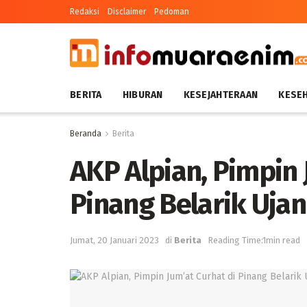
Redaksi
Disclaimer
Pedoman
BERITA
HIBURAN
KESEJAHTERAAN
KESE
Beranda
Berita
AKP Alpian, Pimpin 
Pinang Belarik Uja
Jumat, 20 Januari 2023
di
Berita
Reading Time:1min read