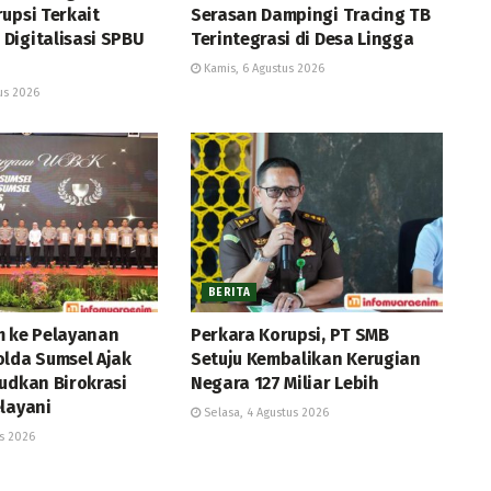
upsi Terkait
Serasan Dampingi Tracing TB
Digitalisasi SPBU
Terintegrasi di Desa Lingga
Kamis, 6 Agustus 2026
us 2026
BERITA
m ke Pelayanan
Perkara Korupsi, PT SMB
olda Sumsel Ajak
Setuju Kembalikan Kerugian
udkan Birokrasi
Negara 127 Miliar Lebih
layani
Selasa, 4 Agustus 2026
s 2026