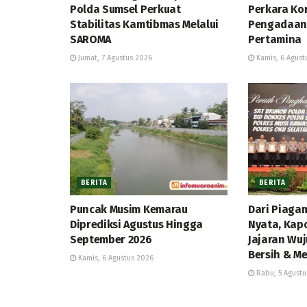
Polda Sumsel Perkuat
Perkara Kor
Stabilitas Kamtibmas Melalui
Pengadaan 
SAROMA
Pertamina
Jumat, 7 Agustus 2026
Kamis, 6 Agust
BERITA
BERITA
Puncak Musim Kemarau
Dari Piaga
Diprediksi Agustus Hingga
Nyata, Kap
September 2026
Jajaran Wuj
Bersih & Me
Kamis, 6 Agustus 2026
Rabu, 5 Agustu