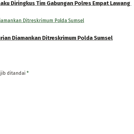
laku Diringkus Tim Gabungan Polres Empat Lawang
ncurian Diamankan Ditreskrimum Polda Sumsel
jib ditandai
*